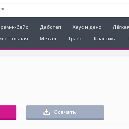
рам-н-бейс
Дабстеп
Хаус и денс
Лёгка
ментальная
Метал
Транс
Классика
Скачать