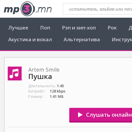
Лучшее
Поп
Рэп и хип-хоп
Рок
Д
Акустика и вокал
Альтернатива
Инстру
Artem Smile
Пушка
Длительность:
1:45
Битрейт:
128 kbps
Размер:
1.61 МБ
Слушать онлайн