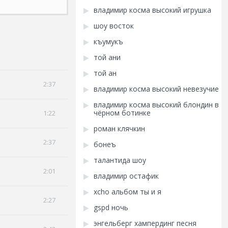
владимир косма высокий игрушка
шоу восток
къумукъ
той ани
той ан
2:37
владимир косма высокий невезучие
владимир косма высокий блондин в
чёрном ботинке
1:22
роман клячкин
2:37
бонеъ
талантида шоу
2:01
владимир остафик
xcho альбом ты и я
2:27
gspd ночь
энгельберг хампердинг песня