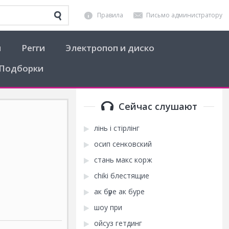
Правила
Письмо администратору
я
Регги
Электропоп и диско
Подборки
Сейчас слушают
лінь і стірлінг
осип сенковский
стань макс корж
chiki блестящие
ак бүре ак буре
шоу при
ойсуз гетдинг