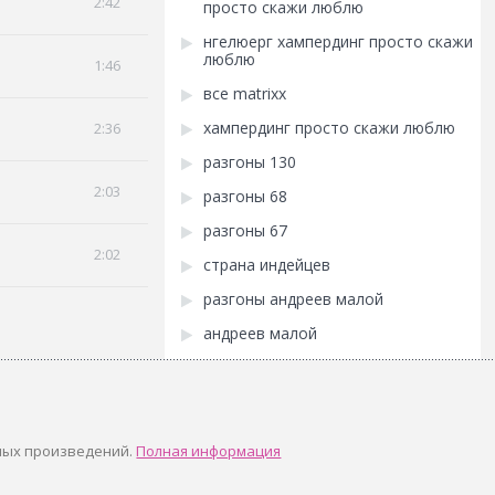
2:42
просто скажи люблю
нгелюерг хампердинг просто скажи
люблю
1:46
все matrixx
хампердинг просто скажи люблю
2:36
разгоны 130
2:03
разгоны 68
разгоны 67
2:02
страна индейцев
разгоны андреев малой
андреев малой
ных произведений.
Полная информация