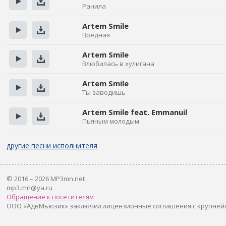
Ранила
Прослушать
Скачать
Artem Smile
Вредная
Прослушать
Скачать
Artem Smile
Влюбилась в хулигана
Прослушать
Скачать
Artem Smile
Ты заводишь
Прослушать
Скачать
Artem Smile feat. Emmanuil
Пьяным молодым
Прослушать
Скачать
другие песни исполнителя
© 2016 – 2026 MP3mn.net
mp3.mn@ya.ru
Обращение к посетителям
ООО «АдвМьюзик» заключил лицензионные соглашения с крупней