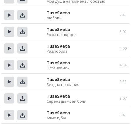
Моя душа наполнена любовью
Прослушать
Скачать
TuseSveta
2:43
Любовь
Прослушать
Скачать
TuseSveta
5:02
Розы на пороге
Прослушать
Скачать
TuseSveta
4:00
Разлюбила
Прослушать
Скачать
TuseSveta
4:34
Остановись
Прослушать
Скачать
TuseSveta
3:33
Бездна познания
Прослушать
Скачать
TuseSveta
3:07
Серенады моей боли
Прослушать
Скачать
TuseSveta
3:45
Алые губы
Прослушать
Скачать