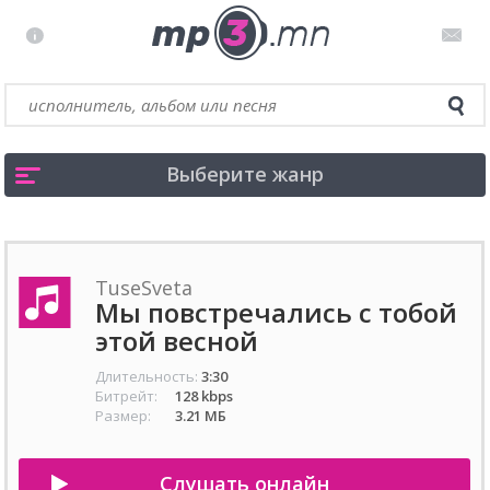
Выберите жанр
TuseSveta
Мы повстречались с тобой
этой весной
Длительность:
3:30
Битрейт:
128 kbps
Размер:
3.21 МБ
Слушать онлайн