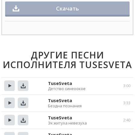
Скачать
ДРУГИЕ ПЕСНИ
ИСПОЛНИТЕЛЯ TUSESVETA
TuseSveta
3:00
Детство синеоокое
Прослушать
Скачать
TuseSveta
3:33
Бездна познания
Прослушать
Скачать
TuseSveta
2:40
Эх житуха невезуха
Прослушать
Скачать
TuseSveta