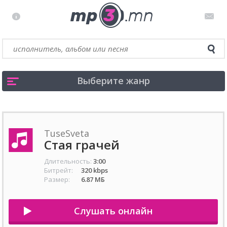
Выберите жанр
TuseSveta
Стая грачей
Длительность:
3:00
Битрейт:
320 kbps
Размер:
6.87 МБ
Слушать онлайн