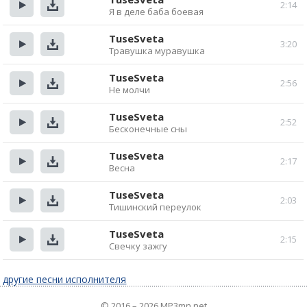
2:14
Я в деле баба боевая
Прослушать
Скачать
TuseSveta
3:20
Травушка муравушка
Прослушать
Скачать
TuseSveta
2:56
Не молчи
Прослушать
Скачать
TuseSveta
2:52
Бесконечные сны
Прослушать
Скачать
TuseSveta
2:17
Весна
Прослушать
Скачать
TuseSveta
2:03
Тишинский переулок
Прослушать
Скачать
TuseSveta
2:15
Свечку зажгу
Прослушать
Скачать
другие песни исполнителя
© 2016 – 2026 MP3mn.net