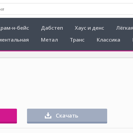
рам-н-бейс
Дабстеп
Хаус и денс
Лёгка
ментальная
Метал
Транс
Классика
Скачать