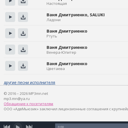
Настоящая
Прослушать
Скачать
Ваня Дмитриенко, SALUKI
Ладони
Прослушать
Скачать
Ваня Дмитриенко
Ртуть
Прослушать
Скачать
Ваня Дмитриенко
Венера-Юпитер
Прослушать
Скачать
Ваня Дмитриенко
Цветаева
Прослушать
Скачать
другие песни исполнителя
© 2016 – 2026 MP3mn.net
mp3.mn@ya.ru
Обращение к посетителям
ООО «АдвМьюзик» заключил лицензионные соглашения с крупней
0:00