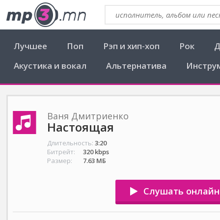
Лучшее
Поп
Рэп и хип-хоп
Рок
Д
Акустика и вокал
Альтернатива
Инстру
Ваня Дмитриенко
Настоящая
Длительность:
3:20
Битрейт:
320 kbps
Размер:
7.63 МБ
Слушать онлайн