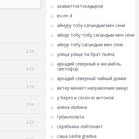
азаматтоктокадыров
вч пп 4
айнуру тобу сагындым мен сени
айнур тобу тобу сагындым мен сени
айнур тобу сагындым мен сени
2:26
улица улица ты брат пьяна
аркадий северный и ансамбль
светофор
2:22
аркадий северный чайный домик
2:19
ветер меняет направление минус
у берез и сосен ю антонов
2:54
алёна любина
губинлолита
2:23
серябкина лейтенант
саша sasha gradiva