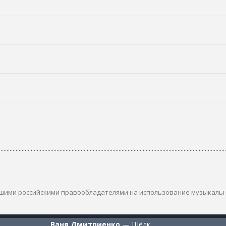
шими российскими правообладателями на использование музыкаль
Ваня Дмитриенко
—
Шёлк