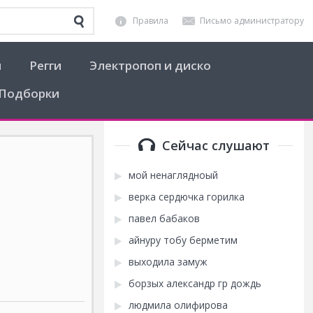
Правила
Письмо администратору
я
Регги
Электропоп и диско
Подборки
Сейчас слушают
мой ненаглядноый
верка сердючка горилка
павел бабаков
айнуру тобу берметим
выходила замуж
борзых александр гр дождь
людмила олифирова