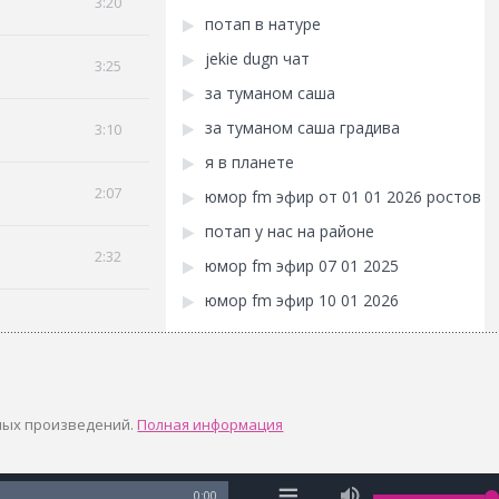
3:20
потап в натуре
jekie dugn чат
3:25
за туманом саша
за туманом саша градива
3:10
я в планете
2:07
юмор fm эфир от 01 01 2026 ростов
потап у нас на районе
2:32
юмор fm эфир 07 01 2025
юмор fm эфир 10 01 2026
ных произведений.
Полная информация
0:00