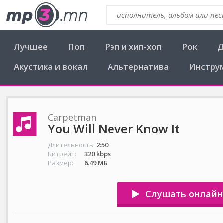
Лучшее
Поп
Рэп и хип-хоп
Рок
Д
Акустика и вокал
Альтернатива
Инстру
Carpetman
You Will Never Know It
Длительность:
2:50
Битрейт:
320 kbps
Размер:
6.49 МБ
Слушать онлайн