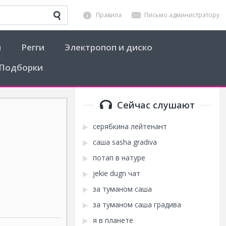
Правила
Письмо администратору
я
Регги
Электропоп и диско
Подборки
Сейчас слушают
серябкина лейтенант
саша sasha gradiva
потап в натуре
jekie dugn чат
за туманом саша
за туманом саша градива
я в планете