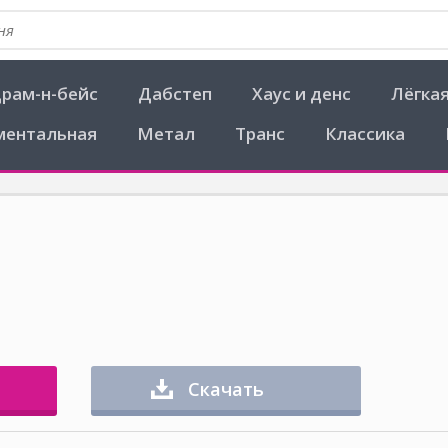
рам-н-бейс
Дабстеп
Хаус и денс
Лёгка
ментальная
Метал
Транс
Классика
Скачать