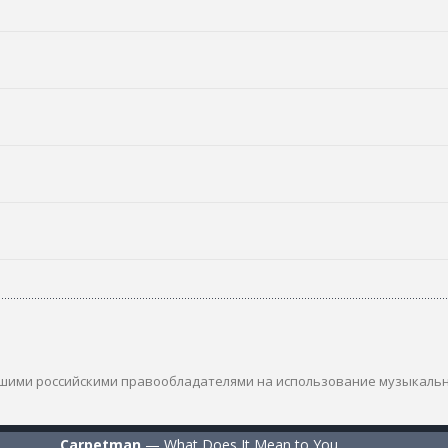
шими российскими правообладателями на использование музыкаль
Carpetman
—
What Does It Mean to You