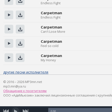
Endless Fight
Прослушать
Скачать
Carpetman
Endless Fight
Прослушать
Скачать
Carpetman
Can't Lose More
Прослушать
Скачать
Carpetman
Feel so cold
Прослушать
Скачать
Carpetman
My Honey
Прослушать
Скачать
другие песни исполнителя
© 2016 – 2026 MP3mn.net
mp3.mn@ya.ru
Обращение к посетителям
ООО «АдвМьюзик» заключил лицензионные соглашения с крупней
0:00