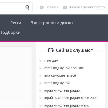
Правила
Письмо администратору
я
Регги
Электропоп и диско
Подборки
Сейчас слушают
я не дам
ramil под луной acoustic
виа самоцветы всё
ramil под луной
юрий николаев радио
юрий николаев радио маяк 2009
юрий николаев радио маяк