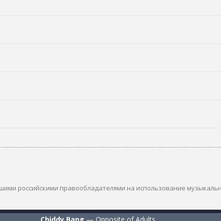
шими российскими правообладателями на использование музыкаль
Chiddy Bang
—
Opposite of Adults