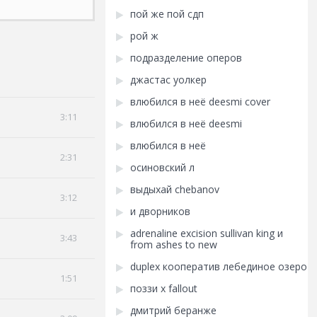
пой же пой сдп
рой ж
подразделение оперов
джастас уолкер
влюбился в неё deesmi cover
3:11
влюбился в неё deesmi
влюбился в неё
2:31
осиновский л
выдыхай chebanov
3:12
и дворников
adrenaline excision sullivan king и
3:43
from ashes to new
duplex кооператив лебединое озеро
1:51
поззи x fallout
дмитрий беранже