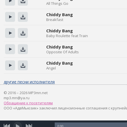
All Things Go
Прослушать
Скачать
Chiddy Bang
Breakfast
Прослушать
Скачать
Chiddy Bang
Baby Roulette feat Train
Прослушать
Скачать
Chiddy Bang
Opposite Of Adults
Прослушать
Скачать
Chiddy Bang
Angel
Прослушать
Скачать
другие песни исполнителя
© 2016 – 2026 MP3mn.net
mp3.mn@ya.ru
Обращение к посетителям
ООО «АдвМьюзик» заключил лицензионные соглашения с крупней
0:00