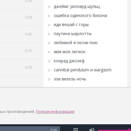
3:09
джеймс уиллард шульц
ошибка одинокого бизона
2:58
иди вешай с горы
паутина шарлотты
3:42
любимой я песни пою
3:15
имя моё легион
конрад джозеф
3:29
cannibal pendulum и wargasm
эли визель ночь
ных произведений.
Полная информация
0:00