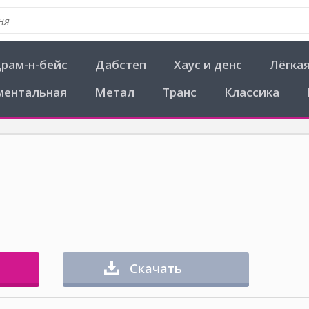
рам-н-бейс
Дабстеп
Хаус и денс
Лёгка
ментальная
Метал
Транс
Классика
Скачать