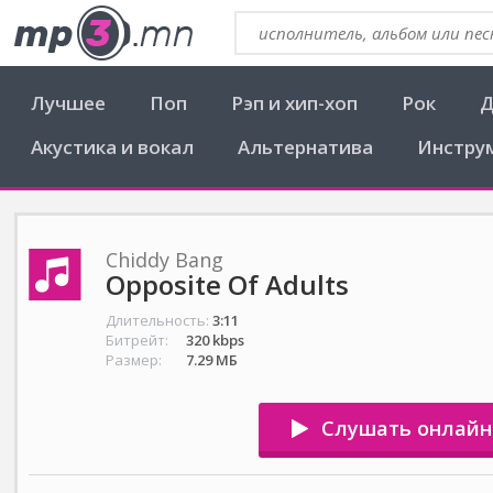
Лучшее
Поп
Рэп и хип-хоп
Рок
Д
Акустика и вокал
Альтернатива
Инстру
Chiddy Bang
Opposite Of Adults
Длительность:
3:11
Битрейт:
320 kbps
Размер:
7.29 МБ
Слушать онлайн