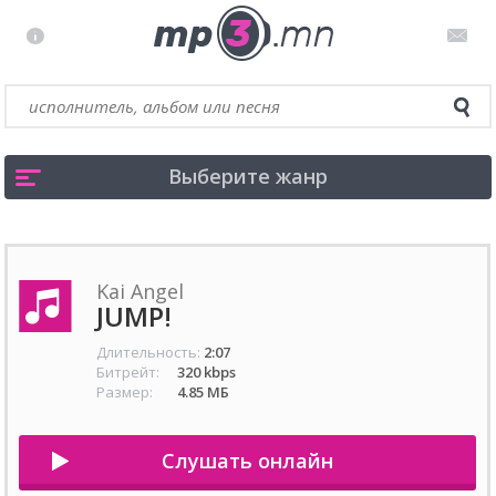
Выберите жанр
Kai Angel
JUMP!
Длительность:
2:07
Битрейт:
320 kbps
Размер:
4.85 МБ
Слушать онлайн