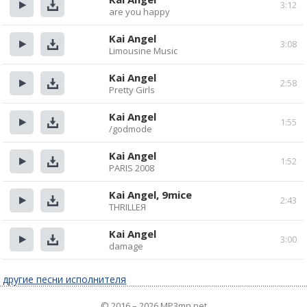
3:12
are you happy
Прослушать
Скачать
Kai Angel
3:08
Limousine Music
Прослушать
Скачать
Kai Angel
2:58
Pretty Girls
Прослушать
Скачать
Kai Angel
1:55
/godmode
Прослушать
Скачать
Kai Angel
1:52
PARIS 2008
Прослушать
Скачать
Kai Angel, 9mice
2:43
THRILLEЯ
Прослушать
Скачать
Kai Angel
3:00
damage
Прослушать
Скачать
другие песни исполнителя
© 2016 – 2026 MP3mn.net