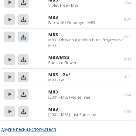
4:53
Violet Tree - M83
Прослушать
Скачать
M83
5:20
Farewell / Goodbye - M83
Прослушать
Скачать
M83
8:08
M83 - Oblivion (Orkidea Pure Progressive
Прослушать
Скачать
Mix)
M83/M83
3:38
Run Into Flowers
Прослушать
Скачать
M83 - Go!
1:23
M83 - Go!
Прослушать
Скачать
M83
4:52
[2001 - M83] Violet Tree
Прослушать
Скачать
M83
0:58
[2001 - M83] Last Saturday
Прослушать
Скачать
другие песни исполнителя