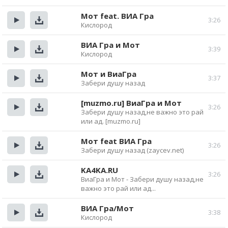
Прослушать
Скачать
Мот feat. ВИА Гра
3:26
Кислород
Прослушать
Скачать
ВИА Гра и Мот
3:39
Кислород
Прослушать
Скачать
Мот и ВиаГра
3:37
Забери душу назад
Прослушать
Скачать
[muzmo.ru] ВиаГра и Мот
3:26
Забери душу назад,не важно это рай
Прослушать
Скачать
или ад. [muzmo.ru]
Мот feat ВИА Гра
3:26
Забери душу назад (zaycev.net)
Прослушать
Скачать
KA4KA.RU
3:26
ВиаГра и Мот - Забери душу назад,не
Прослушать
Скачать
важно это рай или ад...
ВИА Гра/Мот
3:38
Кислород
Прослушать
Скачать