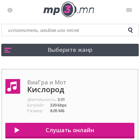
Выберите жанр
ВиаГра и Мот
Кислород
Длительность:
3:31
Битрейт:
320 kbps
Размер:
8.05 МБ
Слушать онлайн