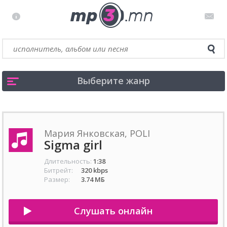
Выберите жанр
Мария Янковская, POLI
Sigma girl
Длительность:
1:38
Битрейт:
320 kbps
Размер:
3.74 МБ
Слушать онлайн