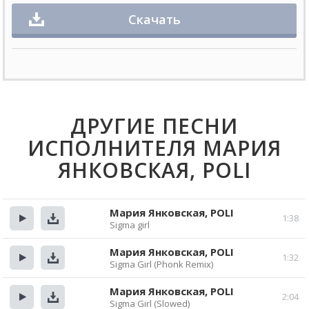
Скачать
ДРУГИЕ ПЕСНИ
ИСПОЛНИТЕЛЯ МАРИЯ
ЯНКОВСКАЯ, POLI
Мария Янковская, POLI
1:38
Sigma girl
Прослушать
Скачать
Мария Янковская, POLI
1:32
Sigma Girl (Phonk Remix)
Прослушать
Скачать
Мария Янковская, POLI
2:04
Sigma Girl (Slowed)