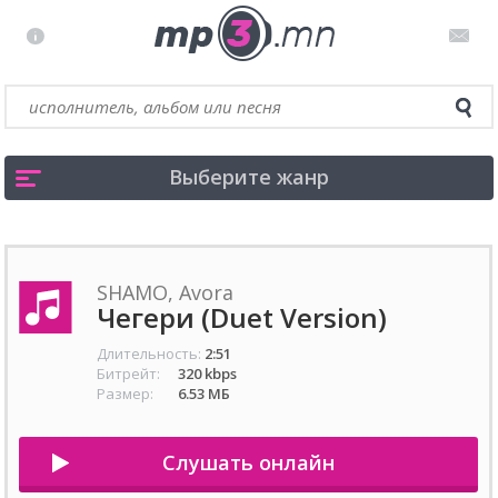
Выберите жанр
SHAMO, Avora
Чегери (Duet Version)
Длительность:
2:51
Битрейт:
320 kbps
Размер:
6.53 МБ
Слушать онлайн