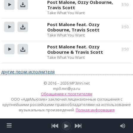
Post Malone, Ozzy Osbourne,
3:50
Travis Scott
Прослушать
Скачать
Take What You Want
Post Malone feat. Ozzy
3:50
Osbourne, Travis Scott
Прослушать
Скачать
Take What You Want
Post Malone feat. Ozzy
3:50
Osbourne & Travis Scott
Прослушать
Скачать
Take What You Want
другие песни исполнителя
© 2016 – 2026 MP3mn.net
mp3.mn@ya.ru
Обращение к посетителям
ООО «АдвМьюзик» заключил лицензионные соглашения с
крупнейшими российскими правообладателями на использование
музыкальных произведений.
Полная информация