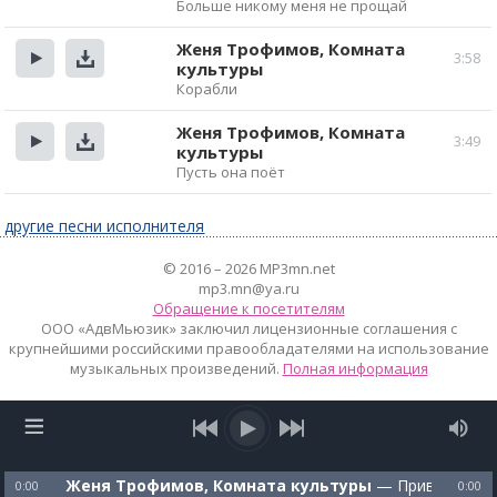
Прослушать
Скачать
Больше никому меня не прощай
Женя Трофимов, Комната
3:58
культуры
Прослушать
Скачать
Корабли
Женя Трофимов, Комната
3:49
культуры
Прослушать
Скачать
Пусть она поёт
другие песни исполнителя
© 2016 – 2026 MP3mn.net
mp3.mn@ya.ru
Обращение к посетителям
ООО «АдвМьюзик» заключил лицензионные соглашения с
крупнейшими российскими правообладателями на использование
музыкальных произведений.
Полная информация
Женя Трофимов, Комната культуры
—
Привет
0:00
0:00