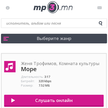
Выберите жанр
Женя Трофимов, Комната культуры
Море
Длительность:
3:17
Битрейт:
320 kbps
Размер:
7.52 МБ
Слушать онлайн