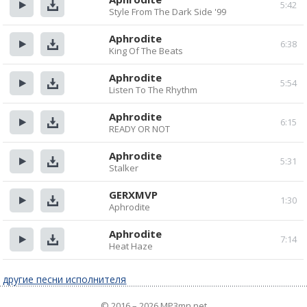
5:42
Style From The Dark Side '99
Прослушать
Скачать
Aphrodite
6:38
King Of The Beats
Прослушать
Скачать
Aphrodite
5:54
Listen To The Rhythm
Прослушать
Скачать
Aphrodite
6:15
READY OR NOT
Прослушать
Скачать
Aphrodite
5:31
Stalker
Прослушать
Скачать
GERXMVP
1:30
Aphrodite
Прослушать
Скачать
Aphrodite
7:14
Heat Haze
Прослушать
Скачать
другие песни исполнителя
© 2016 – 2026 MP3mn.net