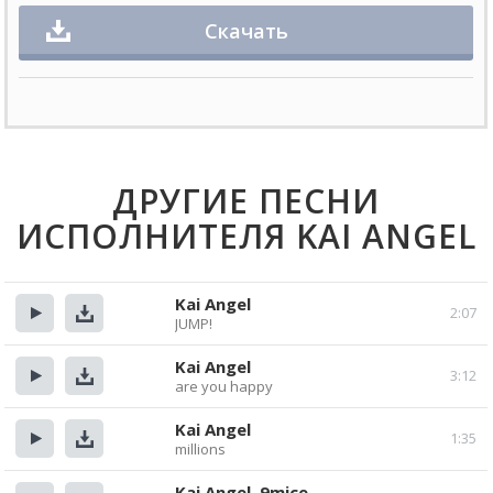
Скачать
ДРУГИЕ ПЕСНИ
ИСПОЛНИТЕЛЯ KAI ANGEL
Kai Angel
2:07
JUMP!
Прослушать
Скачать
Kai Angel
3:12
are you happy
Прослушать
Скачать
Kai Angel
1:35
millions
Прослушать
Скачать
Kai Angel, 9mice