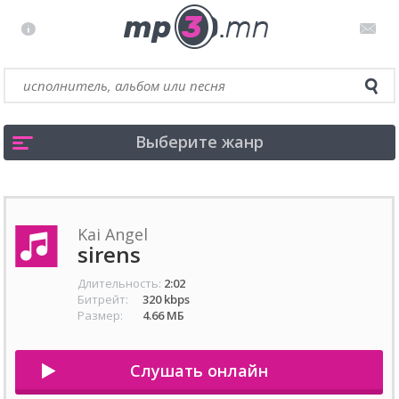
Выберите жанр
Kai Angel
sirens
Длительность:
2:02
Битрейт:
320 kbps
Размер:
4.66 МБ
Слушать онлайн