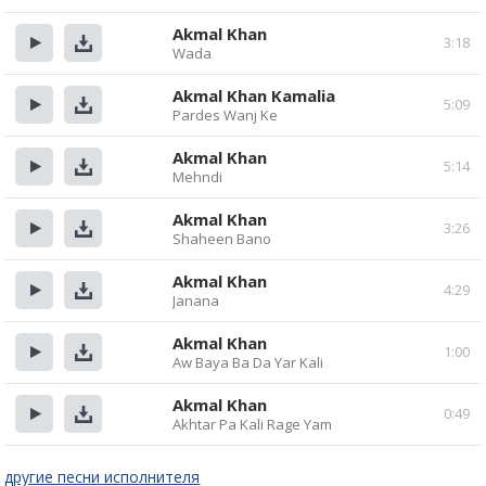
Прослушать
Скачать
Akmal Khan
3:18
Wada
Прослушать
Скачать
Akmal Khan Kamalia
5:09
Pardes Wanj Ke
Прослушать
Скачать
Akmal Khan
5:14
Mehndi
Прослушать
Скачать
Akmal Khan
3:26
Shaheen Bano
Прослушать
Скачать
Akmal Khan
4:29
Janana
Прослушать
Скачать
Akmal Khan
1:00
Aw Baya Ba Da Yar Kali
Прослушать
Скачать
Akmal Khan
0:49
Akhtar Pa Kali Rage Yam
Прослушать
Скачать
другие песни исполнителя