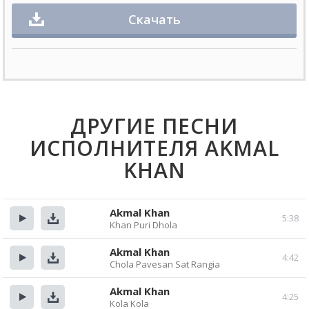
Скачать
ДРУГИЕ ПЕСНИ
ИСПОЛНИТЕЛЯ AKMAL
KHAN
Akmal Khan
5:38
Khan Puri Dhola
Прослушать
Скачать
Akmal Khan
4:42
Chola Pavesan Sat Rangia
Прослушать
Скачать
Akmal Khan
4:25
Kola Kola