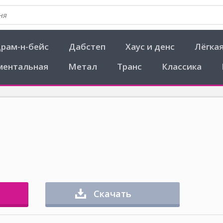
рам-н-бейс
Дабстеп
Хаус и денс
Лёгка
ментальная
Метал
Транс
Классика
Скачать