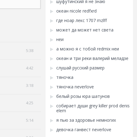
шуфутинский я не знаю
океан nicole redfxrd
где ноар лекс 1707 mzlff
может да может нет света
неи
а можно я с тобой redmix неи
5:38
океан и три реки валерий меладзе
слушай русский размер
4:42
тяночка
3:18
тяночка neverlove
белый розы юра шатунов
4:25
собирает души grey killer prod denis
elem
я пью за здоровье немногих
5:14
девочка ганвест neverlove