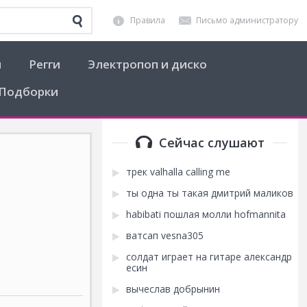
Правила
Письмо администратору
я
Регги
Электропоп и диско
Подборки
Сейчас слушают
трек valhalla calling me
ты одна ты такая дмитрий маликов
habibati пошлая молли hofmannita
ватсап vesna305
солдат играет на гитаре александр
есин
вычеслав добрынин