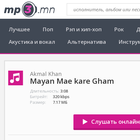
Лучшее
Поп
Рэп и хип-хоп
Рок
Д
Акустика и вокал
Альтернатива
Инстру
Akmal Khan
Mayan Mae kare Gham
Длительность:
3:08
Битрейт:
320 kbps
Размер:
7.17 МБ
Слушать онлайн