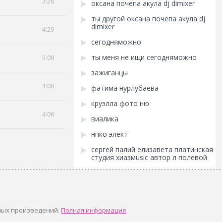
3:26
оксана почепа акула dj dimixer
ты другой оксана почепа акула dj
dimixer
4:29
сегодняможно
ты меня не ищи сегодняможно
5:09
зажиганцы
1:00
фатима нурлубаева
круэлла фото ню
4:06
виалика
нпко элект
сергей палий елизавета платинская
студия хиазмusic автор л полевой
ных произведений.
Полная информация