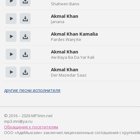
Shaheen Bano
Прослушать
Скачать
Akmal Khan
Janana
Прослушать
Скачать
Akmal Khan Kamalia
Pardes Wanj Ke
Прослушать
Скачать
Akmal Khan
Aw Baya Ba Da Yar Kali
Прослушать
Скачать
Akmal Khan
Der Mazedar Saaz
Прослушать
Скачать
другие песни исполнителя
© 2016 – 2026 MP3mn.net
mp3.mn@ya.ru
Обращение к посетителям
ООО «АдвМьюзик» заключил лицензионные соглашения с крупней