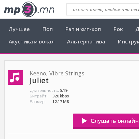
Лучшее
Поп
Рэп и хип-хоп
Рок
Д
Акустика и вокал
Альтернатива
Инстру
Keeno, Vibre Strings
Juliet
Длительность:
5:19
Битрейт:
320 kbps
Размер:
12.17 МБ
Слушать онлайн