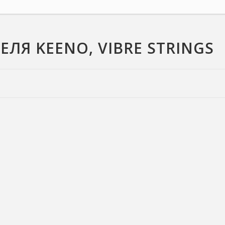
ЛЯ KEENO, VIBRE STRINGS