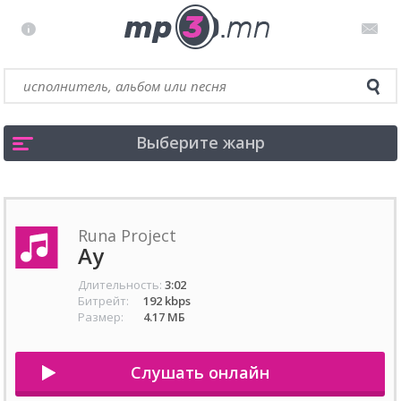
Выберите жанр
Runa Project
Ау
Длительность:
3:02
Битрейт:
192 kbps
Размер:
4.17 МБ
Слушать онлайн