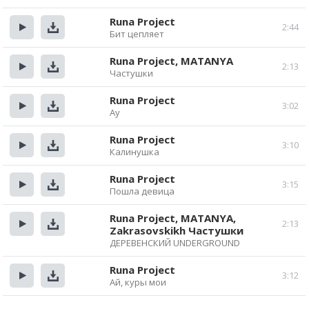
Прослушать
Скачать
Runa Project
2:44
Бит цепляет
Прослушать
Скачать
Runa Project, MATANYA
2:13
Частушки
Прослушать
Скачать
Runa Project
3:02
Ау
Прослушать
Скачать
Runa Project
3:10
Калинушка
Прослушать
Скачать
Runa Project
3:15
Пошла девица
Прослушать
Скачать
Runa Project, MATANYA,
2:13
Zakrasovskikh Частушки
Прослушать
Скачать
ДЕРЕВЕНСКИЙ UNDERGROUND
Runa Project
3:12
Ай, куры мои
Прослушать
Скачать