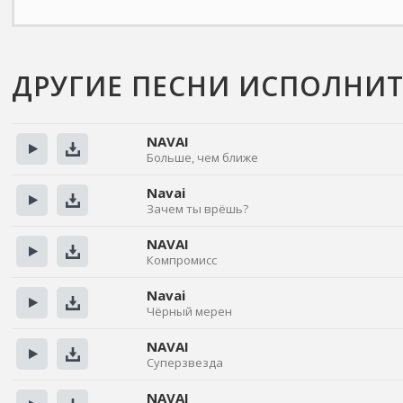
ДРУГИЕ ПЕСНИ ИСПОЛНИТ
NAVAI
Больше, чем ближе
Прослушать
Скачать
Navai
Зачем ты врёшь?
Прослушать
Скачать
NAVAI
Компромисс
Прослушать
Скачать
Navai
Чёрный мерен
Прослушать
Скачать
NAVAI
Суперзвезда
Прослушать
Скачать
NAVAI