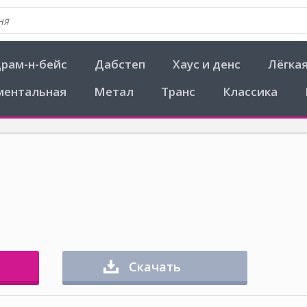
рам-н-бейс
Дабстеп
Хаус и денс
Лёгка
ментальная
Метал
Транс
Классика
Скачать