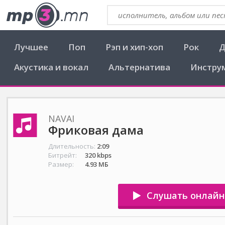
Лучшее
Поп
Рэп и хип-хоп
Рок
Д
Акустика и вокал
Альтернатива
Инстру
NAVAI
Фриковая дама
Длительность:
2:09
Битрейт:
320 kbps
Размер:
4.93 МБ
Слушать онлайн