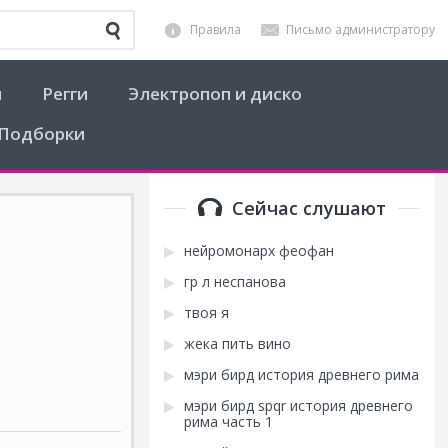
Правила
Письмо администратору
я
Регги
Электропоп и диско
Подборки
Сейчас слушают
нейромонарх феофан
гр л неспанова
твоя я
жека пить вино
мэри бирд история древнего рима
мэри бирд spqr история древнего
рима часть 1