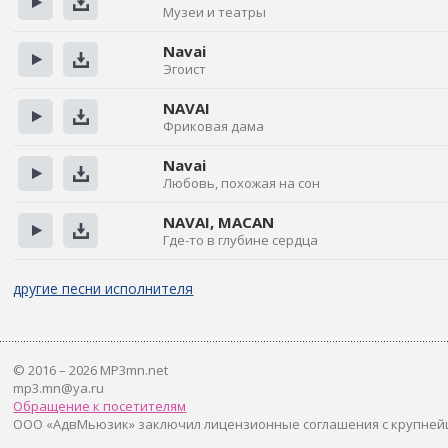
Музеи и театры
Прослушать
Скачать
Navai
Эгоист
Прослушать
Скачать
NAVAI
Фриковая дама
Прослушать
Скачать
Navai
Любовь, похожая на сон
Прослушать
Скачать
NAVAI, MACAN
Где-то в глубине сердца
Прослушать
Скачать
другие песни исполнителя
© 2016 – 2026 MP3mn.net
mp3.mn@ya.ru
Обращение к посетителям
ООО «АдвМьюзик» заключил лицензионные соглашения с крупней