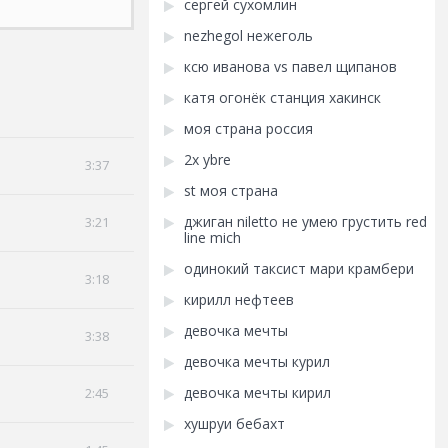
сергей сухомлин
nezhegol нежеголь
ксю иванова vs павел щипанов
катя огонёк станция хакинск
моя страна россия
2х ybre
3:37
st моя страна
джиган niletto не умею грустить red
3:21
line mich
одинокий таксист мари крамбери
3:18
кирилл нефтеев
девочка мечты
3:38
девочка мечты курил
девочка мечты кирил
2:45
хушруи бебахт