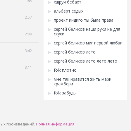
1:45
хшруи бебахт
альберт седых
2:57
проект индиго ты была права
сергей беликов наши руки не для
скуки
2:09
сергей беликов миг первой любви
3:42
сергей беликов лето
сергей беликов лето лето лето
3:11
folk плотно
мне так нравится жить мари
крамбери
folk забудь
ных произведений.
Полная информация