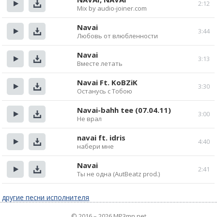
2:12
Mix by audio-joiner.com
Прослушать
Скачать
Navai
3:44
Любовь от влюбленности
Прослушать
Скачать
Navai
3:13
Вместе летать
Прослушать
Скачать
Navai Ft. KoBZiK
3:30
Останусь с Тобою
Прослушать
Скачать
Navai-bahh tee (07.04.11)
3:00
Не врал
Прослушать
Скачать
navai ft. idris
4:40
набери мне
Прослушать
Скачать
Navai
2:41
Ты не одна (AutBeatz prod.)
Прослушать
Скачать
другие песни исполнителя
© 2016 – 2026 MP3mn.net