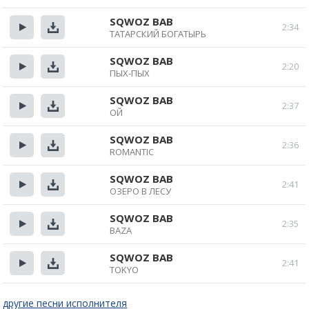
Прослушать
Скачать
SQWOZ BAB
2:34
ТАТАРСКИЙ БОГАТЫРЬ
Прослушать
Скачать
SQWOZ BAB
2:20
ПЫХ-ПЫХ
Прослушать
Скачать
SQWOZ BAB
2:37
ОЙ
Прослушать
Скачать
SQWOZ BAB
2:36
ROMANTIC
Прослушать
Скачать
SQWOZ BAB
2:41
ОЗЕРО В ЛЕСУ
Прослушать
Скачать
SQWOZ BAB
2:35
BAZA
Прослушать
Скачать
SQWOZ BAB
2:41
TOKYO
Прослушать
Скачать
другие песни исполнителя