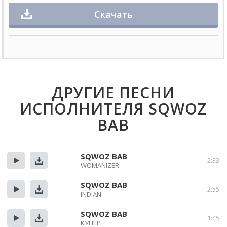
Скачать
ДРУГИЕ ПЕСНИ
ИСПОЛНИТЕЛЯ SQWOZ
BAB
SQWOZ BAB
2:33
WOMANIZER
Прослушать
Скачать
SQWOZ BAB
2:55
INDIAN
Прослушать
Скачать
SQWOZ BAB
1:45
КУПЕР