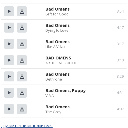
Прослушать
Скачать
Bad Omens
3:54
Left for Good
Прослушать
Скачать
Bad Omens
4:17
Dying to Love
Прослушать
Скачать
Bad Omens
3:17
Like A Villain
Прослушать
Скачать
BAD OMENS
3:10
ARTIFICIAL SUICIDE
Прослушать
Скачать
Bad Omens
3:29
Dethrone
Прослушать
Скачать
Bad Omens, Poppy
4:31
V.A.N
Прослушать
Скачать
Bad Omens
4:07
The Grey
Прослушать
Скачать
другие песни исполнителя