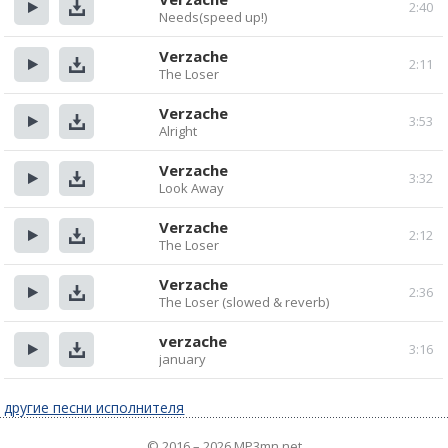
2:40
Needs(speed up!)
Прослушать
Скачать
Verzache
2:11
The Loser
Прослушать
Скачать
Verzache
3:53
Alright
Прослушать
Скачать
Verzache
3:32
Look Away
Прослушать
Скачать
Verzache
2:12
The Loser
Прослушать
Скачать
Verzache
2:36
The Loser (slowed & reverb)
Прослушать
Скачать
verzache
3:16
january
Прослушать
Скачать
другие песни исполнителя
© 2016 – 2026 MP3mn.net