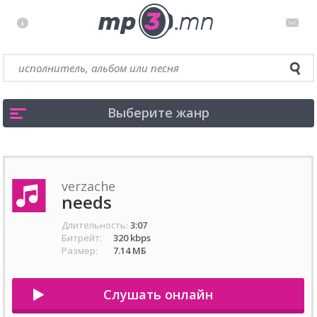
Выберите жанр
verzache
needs
Длительность:
3:07
Битрейт:
320 kbps
Размер:
7.14 МБ
Слушать онлайн