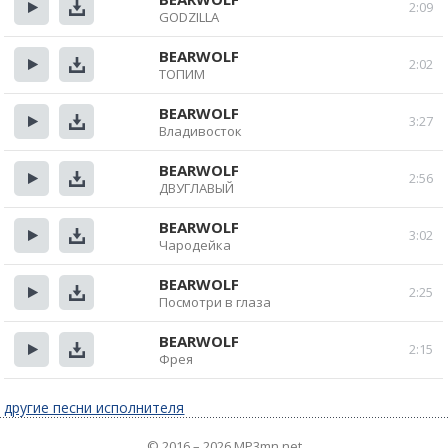
2:09
GODZILLA
Прослушать
Скачать
BEARWOLF
2:02
ТОПИМ
Прослушать
Скачать
BEARWOLF
3:27
Владивосток
Прослушать
Скачать
BEARWOLF
2:56
ДВУГЛАВЫЙ
Прослушать
Скачать
BEARWOLF
3:02
Чародейка
Прослушать
Скачать
BEARWOLF
2:25
Посмотри в глаза
Прослушать
Скачать
BEARWOLF
2:15
Фрея
Прослушать
Скачать
другие песни исполнителя
© 2016 – 2026 MP3mn.net