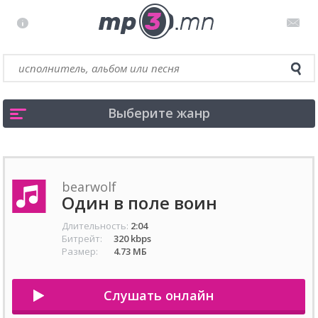
Выберите жанр
bearwolf
Один в поле воин
Длительность:
2:04
Битрейт:
320 kbps
Размер:
4.73 МБ
Слушать онлайн