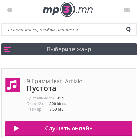
Выберите жанр
9 Грамм feat. Artizio
Пустота
Длительность:
3:19
Битрейт:
320 kbps
Размер:
7.59 МБ
Слушать онлайн