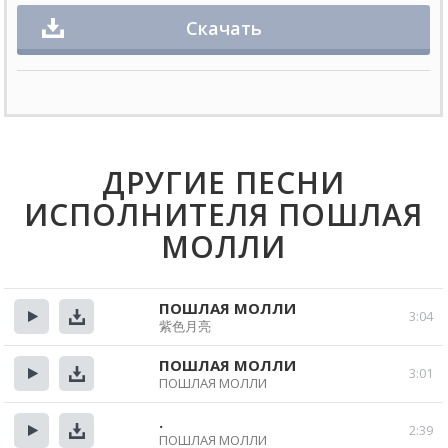
Скачать
ДРУГИЕ ПЕСНИ
ИСПОЛНИТЕЛЯ ПОШЛАЯ
МОЛЛИ
ПОШЛАЯ МОЛЛИ
3:04
紫色月亮
Прослушать
Скачать
ПОШЛАЯ МОЛЛИ
3:01
ПОШЛАЯ МОЛЛИ
Прослушать
Скачать
.
2:39
ПОШЛАЯ МОЛЛИ