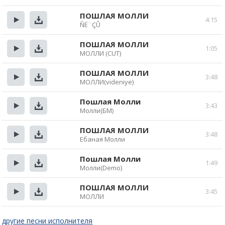
Прослушать
Скачать
ПОШЛАЯ МОЛЛИ
4:15
ÑË¨ÇÛ
Прослушать
Скачать
ПОШЛАЯ МОЛЛИ
1:05
МОЛЛИ (CUT)
Прослушать
Скачать
ПОШЛАЯ МОЛЛИ
3:48
МОЛЛИ(videniye)
Прослушать
Скачать
Пошлая Молли
3:43
Молли(БМ)
Прослушать
Скачать
ПОШЛАЯ МОЛЛИ
3:48
Ебаная Молли
Прослушать
Скачать
Пошлая Молли
1:49
Молли(Demo)
Прослушать
Скачать
ПОШЛАЯ МОЛЛИ
3:45
МОЛЛИ
Прослушать
Скачать
другие песни исполнителя