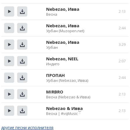
Прослушать
Скачать
Nebezao, Ивва
2:13
Весна
Прослушать
Скачать
Nebezao, Ивва
2:44
Урбан (Muzopen.net)
Прослушать
Скачать
Nebezao, Ивва
3:29
Урбан
Прослушать
Скачать
Nebezao, NEEL
2:07
Индиго
Прослушать
Скачать
ПРОПАН
2:44
Урбан (Nebezao, Ивва)
Прослушать
Скачать
MIRBRO
2:13
Весна (Nebezao & Ивва)
Прослушать
Скачать
Nebezao & Ивва
2:13
Весна | #vqMusic ོ
Прослушать
Скачать
другие песни исполнителя