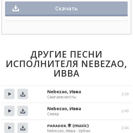
Скачать
ДРУГИЕ ПЕСНИ
ИСПОЛНИТЕЛЯ NEBEZAO,
ИВВА
Nebezao, Ивва
2:28
Сжигаем мосты
Прослушать
Скачать
Nebezao, Ивва
2:49
Север
Прослушать
Скачать
ᴘᴀʀᴀᴅox.♕ (music)
2:44
Nebezao, Ивва - Урбан