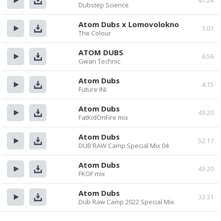
41:24
Dubstep Science
Прослушать
Скачать
Atom Dubs x Lomovolokno
3:01
The Colour
Прослушать
Скачать
ATOM DUBS
6:56
Gwan Technic
Прослушать
Скачать
Atom Dubs
4:15
Future INI
Прослушать
Скачать
Atom Dubs
43:20
FatKidOnFire mix
Прослушать
Скачать
Atom Dubs
52:17
DUB'RAW Camp Special Mix 04
Прослушать
Скачать
Atom Dubs
43:20
FKOF mix
Прослушать
Скачать
Atom Dubs
33:31
Dub Raw Camp 2022 Special Mix
Прослушать
Скачать