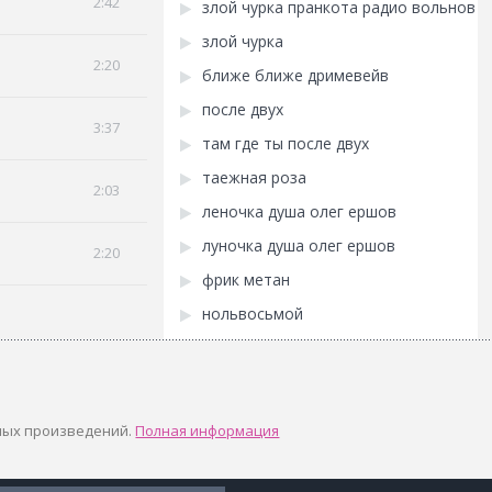
2:42
злой чурка пранкота радио вольнов
злой чурка
2:20
ближе ближе дримевейв
после двух
3:37
там где ты после двух
таежная роза
2:03
леночка душа олег ершов
луночка душа олег ершов
2:20
фрик метан
нольвосьмой
ных произведений.
Полная информация