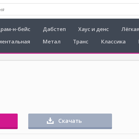
рам-н-бейс
Дабстеп
Хаус и денс
Лёгка
ментальная
Метал
Транс
Классика
Скачать