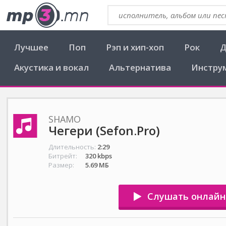
Лучшее
Поп
Рэп и хип-хоп
Рок
Д
Акустика и вокал
Альтернатива
Инстру
SHAMO
Чегери (Sefon.Pro)
Длительность:
2:29
Битрейт:
320 kbps
Размер:
5.69 МБ
Слушать онлайн