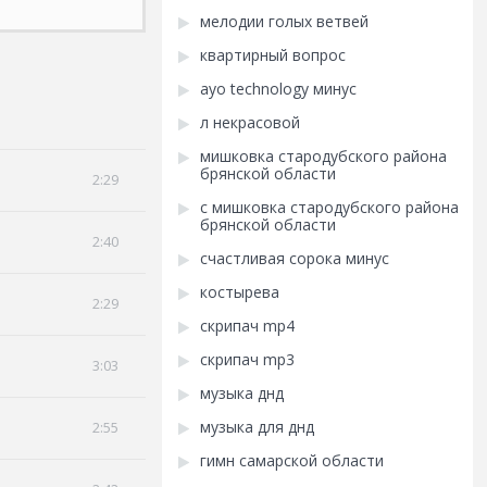
мелодии голых ветвей
квартирный вопрос
ayo technology минус
л некрасовой
мишковка стародубского района
брянской области
2:29
с мишковка стародубского района
брянской области
2:40
счастливая сорока минус
костырева
2:29
скрипач mp4
скрипач mp3
3:03
музыка днд
музыка для днд
2:55
гимн самарской области