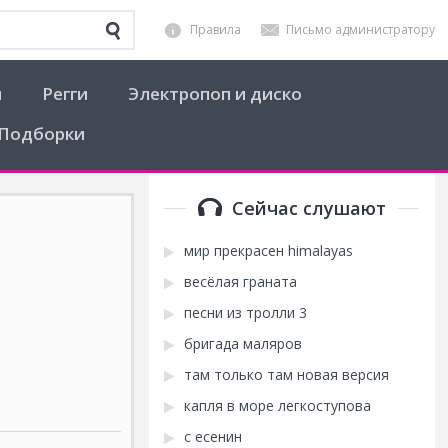
Правила
Письмо администратору
я
Регги
Электропоп и диско
Подборки
Сейчас слушают
мир прекрасен himalayas
весёлая граната
песни из тролли 3
бригада маляров
там только там новая версия
капля в море легкоступова
с есенин