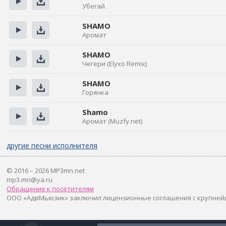
Убегай
Прослушать
Скачать
SHAMO
Аромат
Прослушать
Скачать
SHAMO
Чегери (Elyxo Remix)
Прослушать
Скачать
SHAMO
Горянка
Прослушать
Скачать
Shamo
Аромат (Muzfy.net)
Прослушать
Скачать
другие песни исполнителя
© 2016 – 2026 MP3mn.net
mp3.mn@ya.ru
Обращение к посетителям
ООО «АдвМьюзик» заключил лицензионные соглашения с крупней