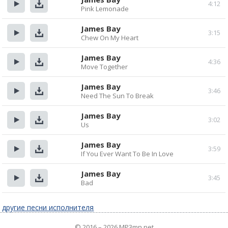
4:12
Pink Lemonade
Прослушать
Скачать
James Bay
3:15
Chew On My Heart
Прослушать
Скачать
James Bay
4:36
Move Together
Прослушать
Скачать
James Bay
3:46
Need The Sun To Break
Прослушать
Скачать
James Bay
3:02
Us
Прослушать
Скачать
James Bay
3:59
If You Ever Want To Be In Love
Прослушать
Скачать
James Bay
3:45
Bad
Прослушать
Скачать
другие песни исполнителя
© 2016 – 2026 MP3mn.net