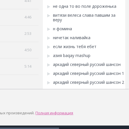
4:41
не одна то во поле дороженька
витязи велеса слава павшим за
4:46
веру
н фомина
2:53
ничетак наливайка
если жизнь тебя ебет
4:50
азия baqay mashup
аркадий северный русский шансон
5:14
аркадий северный русский шансон 1
аркадий северный русский шансон 2
ных произведений.
Полная информация