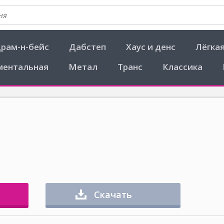
рам-н-бейс
Дабстеп
Хаус и денс
Лёгка
ментальная
Метал
Транс
Классика
Скачать