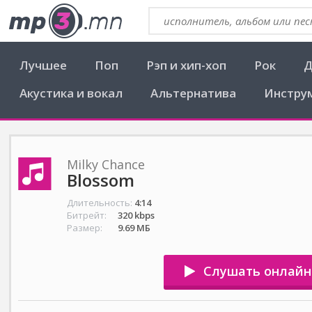
Лучшее
Поп
Рэп и хип-хоп
Рок
Д
Акустика и вокал
Альтернатива
Инстру
Milky Chance
Blossom
Длительность:
4:14
Битрейт:
320 kbps
Размер:
9.69 МБ
Слушать онлайн