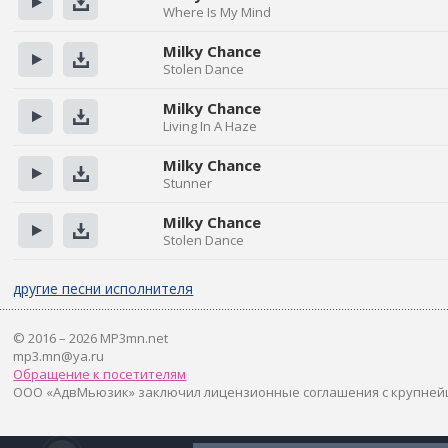
Where Is My Mind
Прослушать
Скачать
Milky Chance
Stolen Dance
Прослушать
Скачать
Milky Chance
Living In A Haze
Прослушать
Скачать
Milky Chance
Stunner
Прослушать
Скачать
Milky Chance
Stolen Dance
Прослушать
Скачать
другие песни исполнителя
© 2016 – 2026 MP3mn.net
mp3.mn@ya.ru
Обращение к посетителям
ООО «АдвМьюзик» заключил лицензионные соглашения с крупней