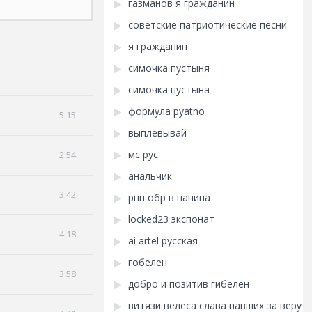
газманов я гражданин
советские патриотические песни
я гражданин
симочка пустыня
симочка пустына
формула pyatno
5:15
выплёвывай
мс рус
2:54
анальчик
3:42
рнп обр в панина
locked23 экспонат
4:18
ai artel русская
гобелен
3:58
добро и позитив гибелен
витязи велеса слава павших за веру