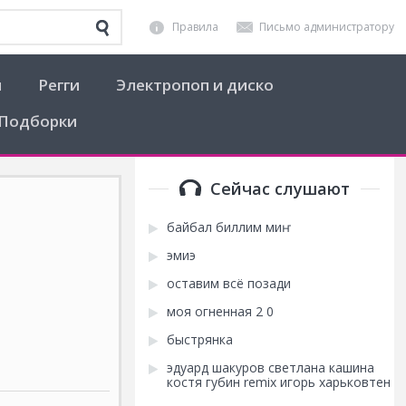
Правила
Письмо администратору
я
Регги
Электропоп и диско
Подборки
Сейчас слушают
байбал биллим миҥ
эмиэ
оставим всё позади
моя огненная 2 0
быстрянка
эдуард шакуров светлана кашина
костя губин remix игорь харьковтен