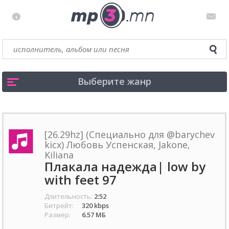
Выберите жанр
[26.29hz] (Специально для @barychev
kicx) Любовь Успенская, Jakone,
Kiliana
Плакала надежда| low by
with feet 97
Длительность:
2:52
Битрейт:
320 kbps
Размер:
6.57 МБ