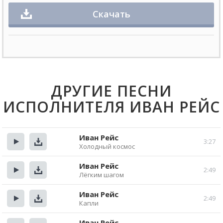
Скачать
ДРУГИЕ ПЕСНИ
ИСПОЛНИТЕЛЯ ИВАН РЕЙС
Иван Рейс
3:27
Холодный космос
Прослушать
Скачать
Иван Рейс
2:49
Лёгким шагом
Прослушать
Скачать
Иван Рейс
2:49
Капли
Прослушать
Скачать
Иван Рейс