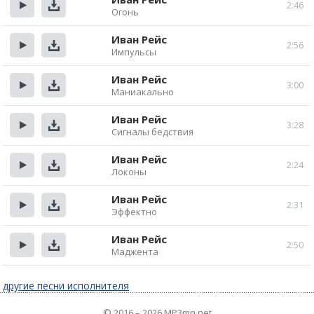
2:46
Огонь
Прослушать
Скачать
Иван Рейс
2:56
Импульсы
Прослушать
Скачать
Иван Рейс
3:00
Маниакально
Прослушать
Скачать
Иван Рейс
3:28
Сигналы бедствия
Прослушать
Скачать
Иван Рейс
2:24
Локоны
Прослушать
Скачать
Иван Рейс
2:31
Эффектно
Прослушать
Скачать
Иван Рейс
2:50
Маджента
Прослушать
Скачать
другие песни исполнителя
© 2016 – 2026 MP3mn.net