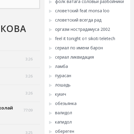
фолк ватага соловьи разбойники
словетский feat monsa loo
словетский всегда рад
УКОВА
оргазм нострадамуса 2002
feel it tonight от sikoti teletech
сериал по имени барон
сериал ликвидация
3:26
ламба
пурасан
3:26
лошадь
3:26
кукич
обезьянка
иколай
77:09
валидол
капидол
обереген
3:25