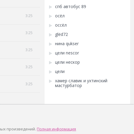
спб автобус 89
3:25
осёл
оссёл
3:25
glёd72
нина qukser
3:25
цели nescor
цели нескор
3:25
цели
хамер славик и ухтинский
3:25
мастурбатор
ных произведений.
Полная информация