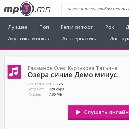
Лучшее
Поп
Рэп и хип-хоп
Рок
Д
Акустика и вокал
Альтернатива
Инстру
Газманов Олег Куртукова Татьяна
Озера синие Демо минус.
Длительность:
3:26
Битрейт:
320 kbps
Размер:
7.86 МБ
Слушать онлайн