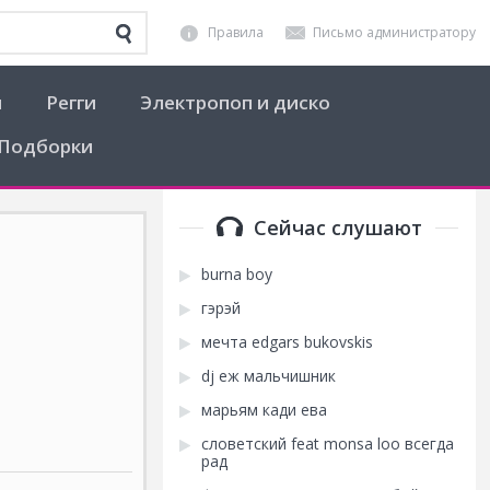
Правила
Письмо администратору
я
Регги
Электропоп и диско
Подборки
Сейчас слушают
burnа boy
гэрэй
мечта edgars bukovskis
dj еж мальчишник
марьям кади ева
словетский feat monsa loo всегда
рад