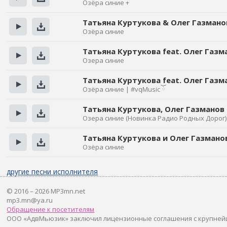
Озёра синие +
Прослушать
Скачать
Татьяна Куртукова & Олег Газмано
Озёра синие
Прослушать
Скачать
Татьяна Куртукова feat. Олег Газм
Озера синие
Прослушать
Скачать
Татьяна Куртукова feat. Олег Газм
Озёра синие | #vqMusic ོ
Прослушать
Скачать
Татьяна Куртукова, Олег Газманов
Озера синие (Новинка Радио Родных Дорог)
Прослушать
Скачать
Татьяна Куртукова и Олег Газмано
Озёра синие
Прослушать
Скачать
другие песни исполнителя
© 2016 – 2026 MP3mn.net
mp3.mn@ya.ru
Обращение к посетителям
ООО «АдвМьюзик» заключил лицензионные соглашения с крупней