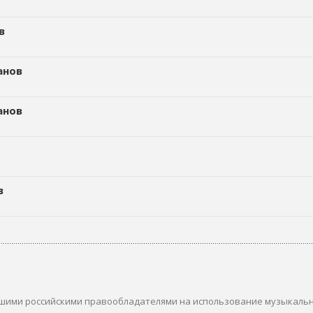
в
анов
анов
в
шими российскими правообладателями на использование музыкаль