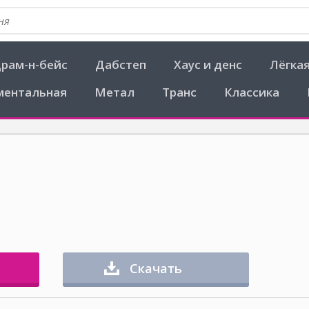
рам-н-бейс
Дабстеп
Хаус и денс
Лёгка
ментальная
Метал
Транс
Классика
Скачать