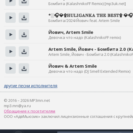
Бомбита (KalashnikoFF Remix) [mp3uk.net]
Прослушать
Скачать
*░🎧💎۩ℍ𝕌𝕃𝕀𝔾𝔸ℕ𝕂𝔸 𝕋ℍ𝔼 𝔹𝔼𝕊𝕋۩ 💎
Бомбита/2024/Йович feat. Artem Smile
Прослушать
Скачать
Йович, Artem Smile
Девочка что надо (KalashnikoFF remix)
Прослушать
Скачать
Artem Smile, Йович - Бомбита 2.0 (
Artem Smile, Йович - Бомбита 2.0 (Kalashni
Прослушать
Скачать
Йович & Artem Smile
Девочка что надо (DJ Smell Extended Remix)
Прослушать
Скачать
другие песни исполнителя
© 2016 – 2026 MP3mn.net
mp3.mn@ya.ru
Обращение к посетителям
ООО «АдвМьюзик» заключил лицензионные соглашения с крупней