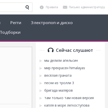
Правила
Письмо администратору
я
Регги
Электропоп и диско
Подборки
Сейчас слушают
мы делили апельсин
мир прекрасен himalayas
весёлая граната
песни из тролли 3
бригада маляров
там только там новая версия
капля в море легкоступова