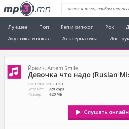
Лучшее
Поп
Рэп и хип-хоп
Рок
Д
Акустика и вокал
Альтернатива
Инстру
Йович, Artem Smile
Девочка что надо (Ruslan Mis
Длительность:
1:50
Битрейт:
320 kbps
Размер:
4.20 МБ
Слушать онлайн