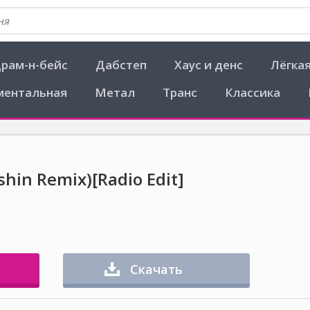
рам-н-бейс
Дабстеп
Хаус и денс
Лёгка
ментальная
Метал
Транс
Классика
hin Remix)[Radio Edit]
Скачать