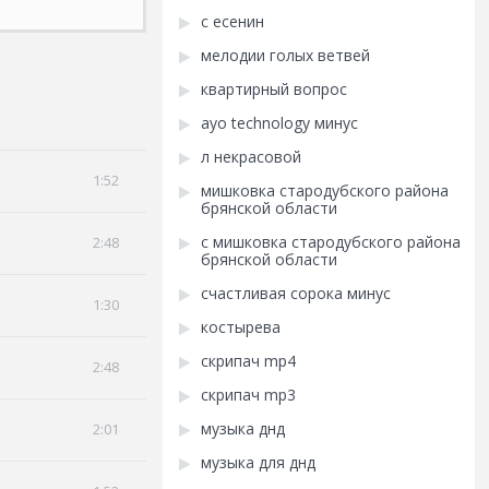
с есенин
мелодии голых ветвей
квартирный вопрос
ayo technology минус
л некрасовой
1:52
мишковка стародубского района
брянской области
с мишковка стародубского района
2:48
брянской области
счастливая сорока минус
1:30
костырева
скрипач mp4
2:48
скрипач mp3
музыка днд
2:01
музыка для днд