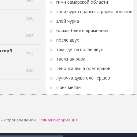
1:52
гимн самарской области
злой чурка пранкота радио вольнов
1:30
злой чурка
ближе ближе дримевейв
2:02
после двух
там где ты после двух
).mp3
1:52
таежная роза
леночка душа олег ершов
3:50
луночка душа олег ершов
фрик метан
ных произведений.
Полная информация