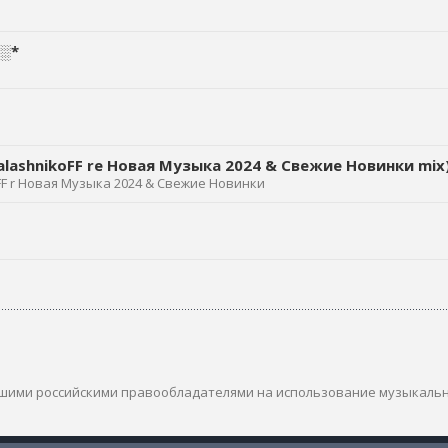
░*
KalashnikoFF re Новая Музыка 2024 & Свежие Новинки mix
koFF r Новая Музыка 2024 & Свежие Новинки
шими российскими правообладателями на использование музыкаль