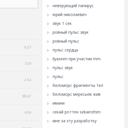
неверующий папирус
юрий николаевич
звук 1 сек
ровный пульс звук
ровный пульс
6:37
пульс сердца
ilyaseen при участии mm
7:09
пульс звук
пульс
2:34
беломорс фрагменты тел
беломорс мересьев жив
88:47
имани
секай роттен sekairotten
4:00
мне за эту разработку