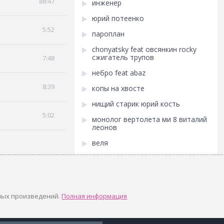
88:47
инженер
юрий потеенко
5:52
пароплан
chonyatsky feat овсянкин rocky
сжигатель трупов
7:48
небро feat abaz
8:39
копы на хвосте
нищий старик юрий кость
5:02
монолог вертолета ми 8 виталий
леонов
веля
ных произведений.
Полная информация