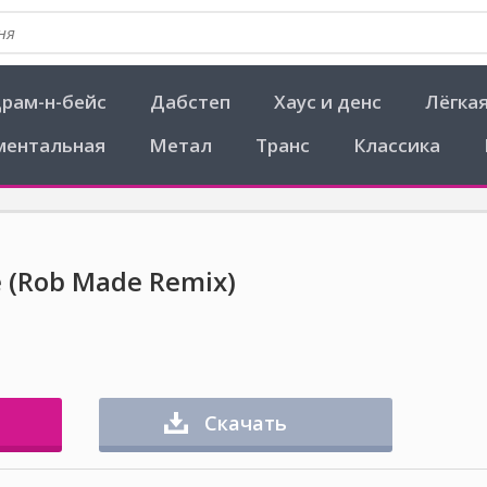
рам-н-бейс
Дабстеп
Хаус и денс
Лёгка
ментальная
Метал
Транс
Классика
e (Rob Made Remix)
Скачать