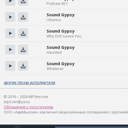
Podcast #21
Прослушать
Скачать
Sound Gypsy
I Wanna
Прослушать
Скачать
Sound Gypsy
Why Did I Leave You
Прослушать
Скачать
Sound Gypsy
Haunted
Прослушать
Скачать
Sound Gypsy
Whatever
Прослушать
Скачать
другие песни исполнителя
© 2016 – 2026 MP3mn.net
mp3.mn@ya.ru
Обращение к посетителям
ООО «АдвМьюзик» заключил лицензионные соглашения с крупней