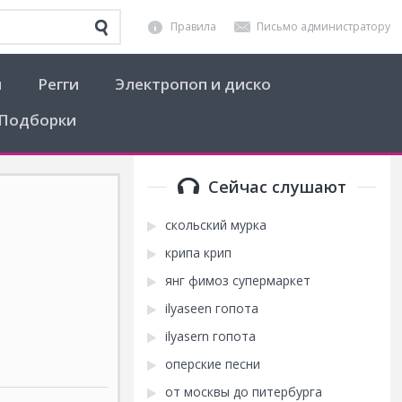
Правила
Письмо администратору
я
Регги
Электропоп и диско
Подборки
Сейчас слушают
скольский мурка
крипа крип
янг фимоз супермаркет
ilyaseen гопота
ilyasern гопота
оперские песни
от москвы до питербурга