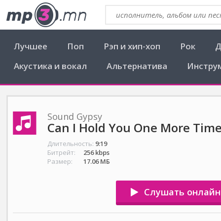
Лучшее
Поп
Рэп и хип-хоп
Рок
Д
Акустика и вокал
Альтернатива
Инстру
Sound Gypsy
Can I Hold You One More Tim
Длительность:
9:19
Битрейт:
256 kbps
Размер:
17.06 МБ
Слушать онлайн