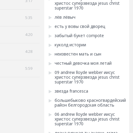
3:17
христос суперзвезда jesus christ
superstar 1970
лёв лёвыч
5:35
есть у вовы свой дворец
4:20
забытый букет compote
куколд истории
4:28
неизвестен мать и сын
честный девочка моя летай
5:59
09 andrew lloyde webber иисус
христос суперзвезда jesus christ
superstar 1970
звезда francesca
большебыково красногвардейский
район белгородская область
06 andrew lloyde webber иисус
христос суперзвезда jesus christ
superstar 1970
диана гурцкая ты знаешь мама