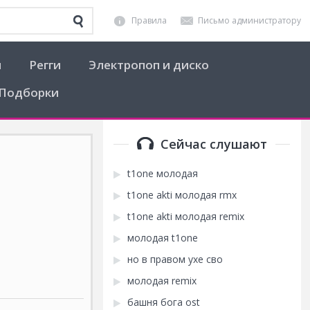
Правила
Письмо администратору
я
Регги
Электропоп и диско
Подборки
Сейчас слушают
t1one молодая
t1one akti молодая rmx
t1one akti молодая remix
молодая t1one
но в правом ухе сво
молодая remix
башня бога ost