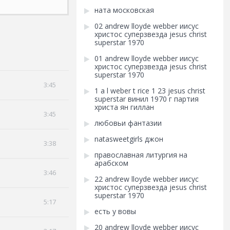
ната московская
02 andrew lloyde webber иисус
христос суперзвезда jesus christ
superstar 1970
01 andrew lloyde webber иисус
христос суперзвезда jesus christ
superstar 1970
3:45
1 a l weber t rice 1 23 jesus christ
superstar винил 1970 г партия
христа ян гиллан
3:45
любовьи фантазии
natasweetgirls джон
3:38
православная литургия на
арабском
3:46
22 andrew lloyde webber иисус
христос суперзвезда jesus christ
superstar 1970
5:17
есть у вовы
20 andrew lloyde webber иисус