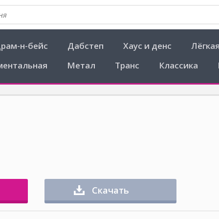
рам-н-бейс
Дабстеп
Хаус и денс
Лёгка
ментальная
Метал
Транс
Классика
Скачать