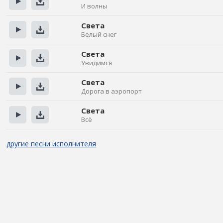
И волны
Прослушать
Скачать
Света
Белый снег
Прослушать
Скачать
Света
Увидимся
Прослушать
Скачать
Света
Дорога в аэропорт
Прослушать
Скачать
Света
Всё
Прослушать
Скачать
другие песни исполнителя