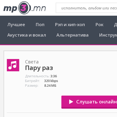
Лучшее
Поп
Рэп и хип-хоп
Рок
Д
Акустика и вокал
Альтернатива
Инстру
Света
Пару раз
Длительность:
3:36
Битрейт:
320 kbps
Размер:
8.24 МБ
Слушать онлайн