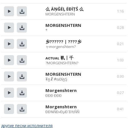
Прослушать
Скачать
么 ÄŅĠËĻ ËĐÏȚŚ 么
1:16
MORGENSHTERN
Прослушать
Скачать
MORGENSHTERN
0:28
*
Прослушать
Скачать
乡?????? | ????乡
0:21
ャmorgenshtern?
Прослушать
Скачать
ᴀᴄᴛᴜᴀʟ Ҝ卂丨千
1:03
?MORGENSHTERN?
Прослушать
Скачать
MORGENSHTERN
0:30
₮ტ☧ ₳นĐÏტŞ
Прослушать
Скачать
Morgenshtern
0:27
ÐÐÐ ÐÐÐ
Прослушать
Скачать
Morgenshtern
0:41
ÐÐ¾ÑÐ»ÐµÐ´Ð½ÑÑ
Прослушать
Скачать
другие песни исполнителя