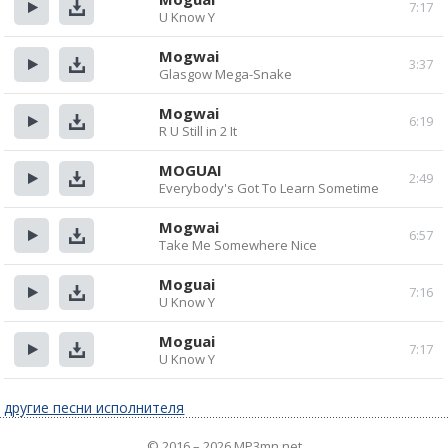
7:17
U Know Y
Прослушать
Скачать
Mogwai
3:37
Glasgow Mega-Snake
Прослушать
Скачать
Mogwai
6:19
R U Still in 2 It
Прослушать
Скачать
MOGUAI
2:49
Everybody's Got To Learn Sometime
Прослушать
Скачать
Mogwai
6:57
Take Me Somewhere Nice
Прослушать
Скачать
Moguai
7:16
U Know Y
Прослушать
Скачать
Moguai
7:17
U Know Y
Прослушать
Скачать
другие песни исполнителя
© 2016 – 2026 MP3mn.net