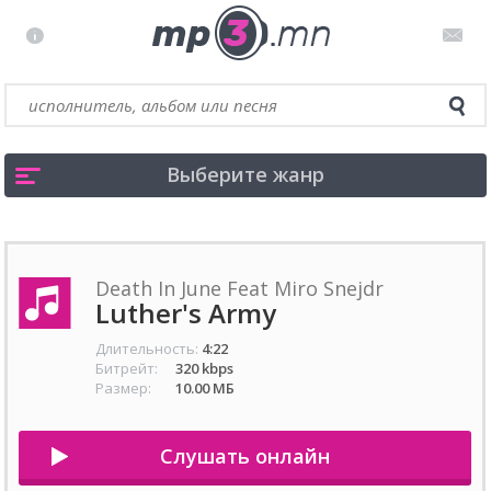
Выберите жанр
Death In June Feat Miro Snejdr
Luther's Army
Длительность:
4:22
Битрейт:
320 kbps
Размер:
10.00 МБ
Слушать онлайн