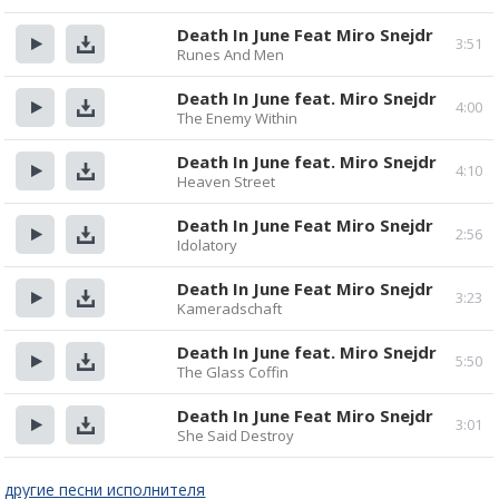
Прослушать
Скачать
Death In June Feat Miro Snejdr
3:51
Runes And Men
Прослушать
Скачать
Death In June feat. Miro Snejdr
4:00
The Enemy Within
Прослушать
Скачать
Death In June feat. Miro Snejdr
4:10
Heaven Street
Прослушать
Скачать
Death In June Feat Miro Snejdr
2:56
Idolatory
Прослушать
Скачать
Death In June Feat Miro Snejdr
3:23
Kameradschaft
Прослушать
Скачать
Death In June feat. Miro Snejdr
5:50
The Glass Coffin
Прослушать
Скачать
Death In June Feat Miro Snejdr
3:01
She Said Destroy
Прослушать
Скачать
другие песни исполнителя