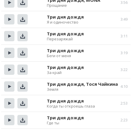
Три дня дождя, MONA
3:56
Прощание
Прослушать
Скачать
Три дня дождя
3:49
Я и одиночество
Прослушать
Скачать
Три дня дождя
3:11
Перезаряжай
Прослушать
Скачать
Три дня дождя
3:19
Беги от меня
Прослушать
Скачать
Три дня дождя
3:22
За край
Прослушать
Скачать
Три дня дождя, Тося Чайкина
4:10
Земля
Прослушать
Скачать
Три дня дождя
2:53
Когда ты откроешь глаза
Прослушать
Скачать
Три дня дождя
2:23
Где ты
Прослушать
Скачать