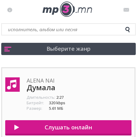
Выберите жанр
ALENA NAI
Думала
Длительность:
2:27
Битрейт:
320 kbps
Размер:
5.61 МБ
Слушать онлайн