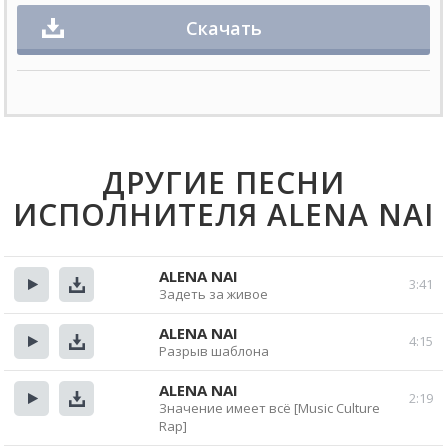
Скачать
ДРУГИЕ ПЕСНИ
ИСПОЛНИТЕЛЯ ALENA NAI
ALENA NAI
3:41
Задеть за живое
Прослушать
Скачать
ALENA NAI
4:15
Разрыв шаблона
Прослушать
Скачать
ALENA NAI
2:19
Значение имеет всё [Music Culture
Прослушать
Скачать
Rap]