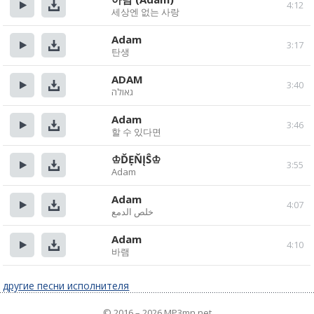
4:12
세상엔 없는 사랑
Прослушать
Скачать
Adam
3:17
탄생
Прослушать
Скачать
ADAM
3:40
גאולה
Прослушать
Скачать
Adam
3:46
할 수 있다면
Прослушать
Скачать
♔ĎẸŇĮŜ♔
3:55
Adam
Прослушать
Скачать
Adam
4:07
خلص الدمع
Прослушать
Скачать
Adam
4:10
바램
Прослушать
Скачать
другие песни исполнителя
© 2016 – 2026 MP3mn.net