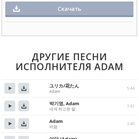
Скачать
ДРУГИЕ ПЕСНИ
ИСПОЛНИТЕЛЯ ADAM
ユリカ/花たん
5:44
Adam
Прослушать
Скачать
박기영, Adam
3:42
네게 하고픈 말
Прослушать
Скачать
Adam
3:40
바람
Прослушать
Скачать
아담 (Adam)