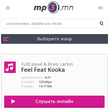
Выберите жанр
FullCasual & Brais Larkin
Feel Feat Kooka
Длительность:
6:27
Битрейт:
320 kbps
Размер:
14.77 МБ
Слушать онлайн