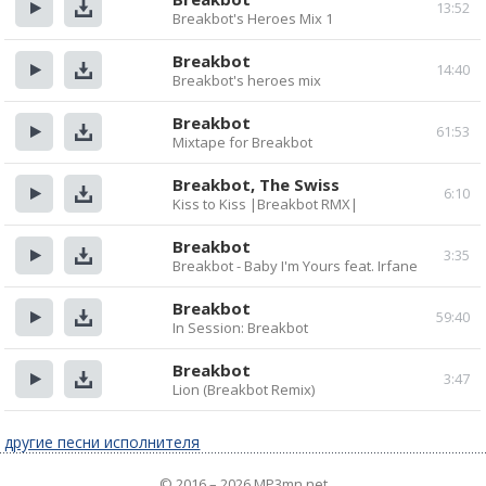
13:52
Breakbot's Heroes Mix 1
Прослушать
Скачать
Breakbot
14:40
Breakbot's heroes mix
Прослушать
Скачать
Breakbot
61:53
Mixtape for Breakbot
Прослушать
Скачать
Breakbot, The Swiss
6:10
Kiss to Kiss |Breakbot RMX|
Прослушать
Скачать
Breakbot
3:35
Breakbot - Baby I'm Yours feat. Irfane
Прослушать
Скачать
Breakbot
59:40
In Session: Breakbot
Прослушать
Скачать
Breakbot
3:47
Lion (Breakbot Remix)
Прослушать
Скачать
другие песни исполнителя
© 2016 – 2026 MP3mn.net