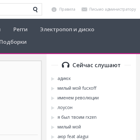
Правила
Письмо администратору
я
Регги
Электропоп и диско
Подборки
Сейчас слушают
адиюх
милый мой fucxoff
именем революции
лоусон
я был твоим rxzen
милый мой
аюр feat alagui