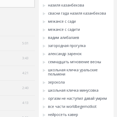
назиля казанбекова
свасни гада назиля казанбекова
межансе с сади
межансе с садити
вадим алибалаев
5:01
загородная прогулка
александр заренок
3:43
семнадцать мгновение весны
школьная кличка уральские
4:21
пельмени
зерокола
2:40
школьная кличка минусовка
оргазм не наступил давай умрем
4:13
все части worldbegemotkot
нейросеть кавер