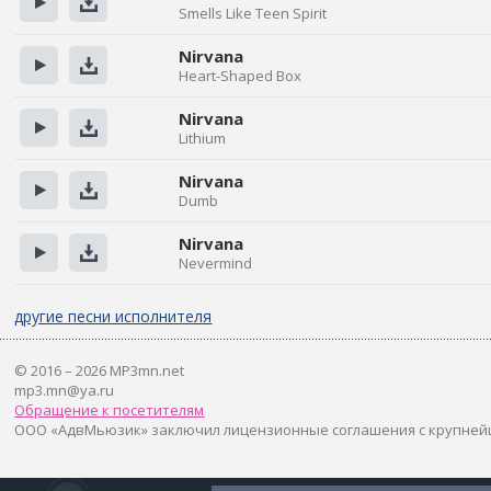
Smells Like Teen Spirit
Прослушать
Скачать
Nirvana
Heart-Shaped Box
Прослушать
Скачать
Nirvana
Lithium
Прослушать
Скачать
Nirvana
Dumb
Прослушать
Скачать
Nirvana
Nevermind
Прослушать
Скачать
другие песни исполнителя
© 2016 – 2026 MP3mn.net
mp3.mn@ya.ru
Обращение к посетителям
ООО «АдвМьюзик» заключил лицензионные соглашения с крупней