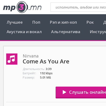
Лучшее
Поп
Рэп и хип-хоп
Рок
Д
Акустика и вокал
Альтернатива
Инстру
Nirvana
Come As You Are
Длительность:
3:39
Битрейт:
192 kbps
Размер:
5.01 МБ
Слушать онлайн