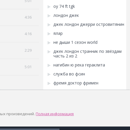
5:01
оу 74 ft tgk
лондон джек
4:36
джек лондон джерри островитянин
ялар
4:16
не дыши 1 сезон world
2:29
джек лондон странник по звёздам
часть 2 из 2
нагибин ю река гераклита
5:01
служба во фсин
фремя доктор фримен
ных произведений.
Полная информация