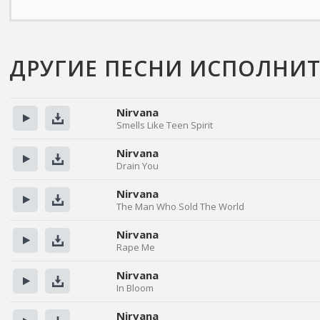
ДРУГИЕ ПЕСНИ ИСПОЛНИТ
Nirvana
Smells Like Teen Spirit
Прослушать
Скачать
Nirvana
Drain You
Прослушать
Скачать
Nirvana
The Man Who Sold The World
Прослушать
Скачать
Nirvana
Rape Me
Прослушать
Скачать
Nirvana
In Bloom
Прослушать
Скачать
Nirvana