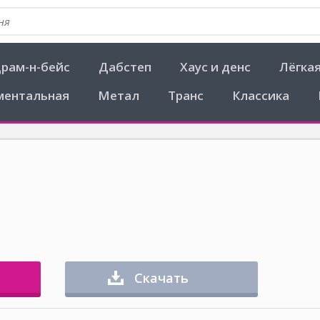
рам-н-бейс
Дабстеп
Хаус и денс
Лёгка
ментальная
Метал
Транс
Классика
Скачать