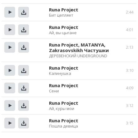
Прослушать
Скачать
Runa Project
2:44
Бит цепляет
Прослушать
Скачать
Runa Project
4:01
Ай, вы цыгане
Прослушать
Скачать
Runa Project, MATANYA,
2:13
Zakrasovskikh Частушки
Прослушать
Скачать
ДЕРЕВЕНСКИЙ UNDERGROUND
Runa Project
3:10
Калинушка
Прослушать
Скачать
Runa Project
4:09
Сени
Прослушать
Скачать
Runa Project
3:12
Ай, куры мои
Прослушать
Скачать
Runa Project
3:15
Пошла девица
Прослушать
Скачать