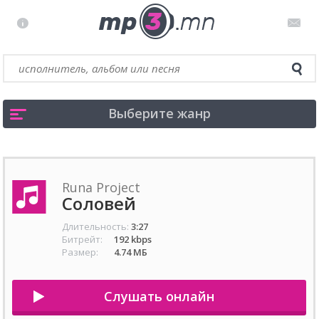
Выберите жанр
Runa Project
Соловей
Длительность:
3:27
Битрейт:
192 kbps
Размер:
4.74 МБ
Слушать онлайн