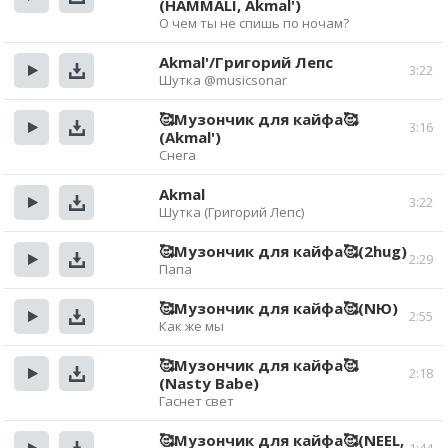
(HAMMALI, Akmal')
Прослушать
Скачать
О чем ты не спишь по ночам?
Akmal'/Григорий Лепс
3:22
Шутка @musicsonar
Прослушать
Скачать
🥰Музончик для кайфа🥰
3:16
(Akmal')
Прослушать
Скачать
Снега
Akmal
3:22
Шутка (Григорий Лепс)
Прослушать
Скачать
🥰Музончик для кайфа🥰(2hug)
2:29
Папа
Прослушать
Скачать
🥰Музончик для кайфа🥰(NЮ)
2:55
Как же мы
Прослушать
Скачать
🥰Музончик для кайфа🥰
2:18
(Nasty Babe)
Прослушать
Скачать
Гаснет свет
🥰Музончик для кайфа🥰(NEEL,