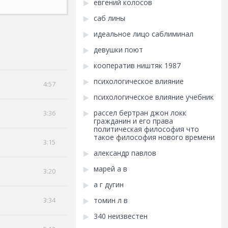
евгений колосов
саб лины
идеальное лицо саблиминал
девушки поют
кооператив ништяк 1987
психологическое влияние
4:57
психологическое влияние учебник
рассел бертран джон локк
3:36
гражданин и его права
политическая философия что
такое философия нового времени
3:15
александр павлов
марей а в
3:20
а г дугин
3:34
томин л в
340 неизвестен