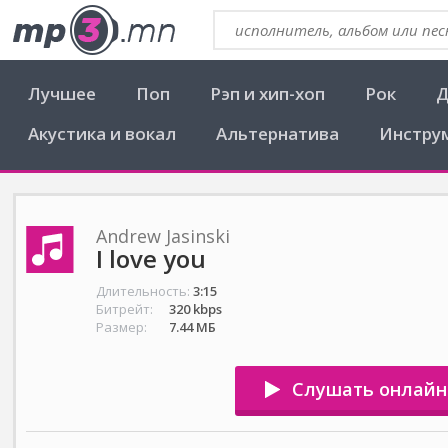
Лучшее
Поп
Рэп и хип-хоп
Рок
Д
Акустика и вокал
Альтернатива
Инстру
Andrew Jasinski
I love you
Длительность:
3:15
Битрейт:
320 kbps
Размер:
7.44 МБ
Слушать онлайн