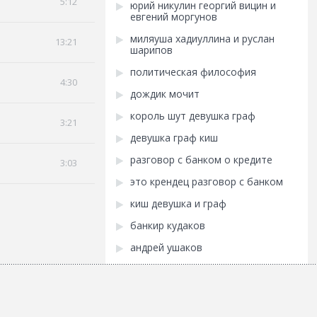
5:12
юрий никулин георгий вицин и
евгений моргунов
миляуша хадиуллина и руслан
13:21
шарипов
политическая философия
4:30
дождик мочит
король шут девушка граф
3:21
девушка граф киш
разговор с банком о кредите
3:03
это крендец разговор с банком
киш девушка и граф
банкир кудаков
андрей ушаков