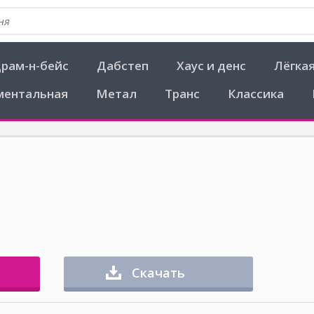
рам-н-бейс
Дабстеп
Хаус и денс
Лёгка
ментальная
Метал
Транс
Классика
Скачать